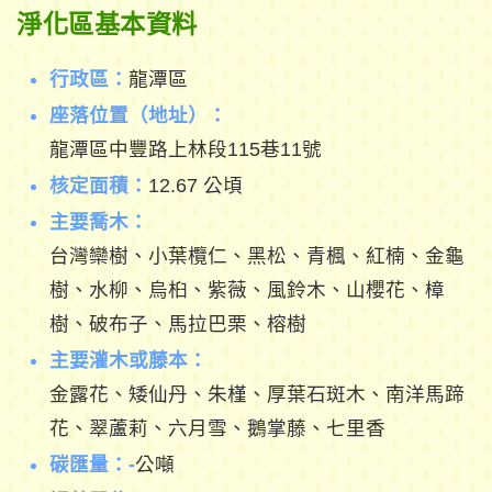
淨化區基本資料
行政區：
龍潭區
座落位置（地址）：
龍潭區中豐路上林段115巷11號
核定面積：
12.67 公頃
主要喬木：
台灣欒樹、小葉欖仁、黑松、青楓、紅楠、金龜
樹、水柳、烏桕、紫薇、風鈴木、山櫻花、樟
樹、破布子、馬拉巴栗、榕樹
主要灌木或藤本：
金露花、矮仙丹、朱槿、厚葉石斑木、南洋馬蹄
花、翠蘆莉、六月雪、鵝掌藤、七里香
碳匯量：-
公噸