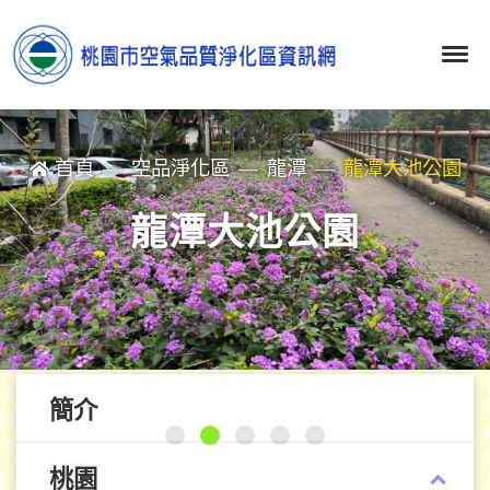
首頁
空品淨化區
龍潭
龍潭大池公園
龍潭大池公園
簡介
桃園