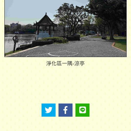
淨化區一隅-涼亭