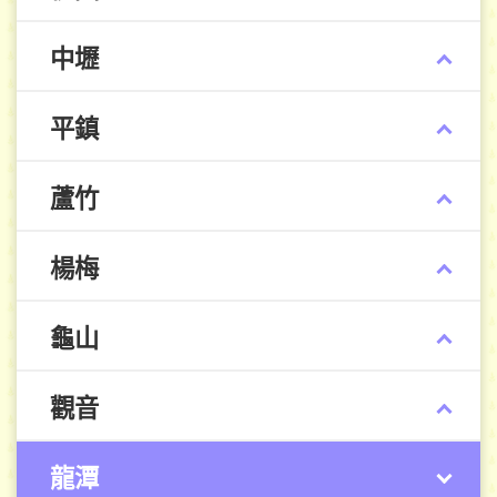
中壢
平鎮
蘆竹
楊梅
龜山
觀音
龍潭