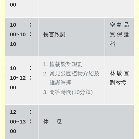
00
10：
空氣品
00~10：
長官致詞
質保護
10
科
植栽設計規劃
10：
林敏宜
常見公園植物介紹及
10~12：
維護管理
副教授
00
問答時間(10分鐘)
12：
00~13：
休 息
00