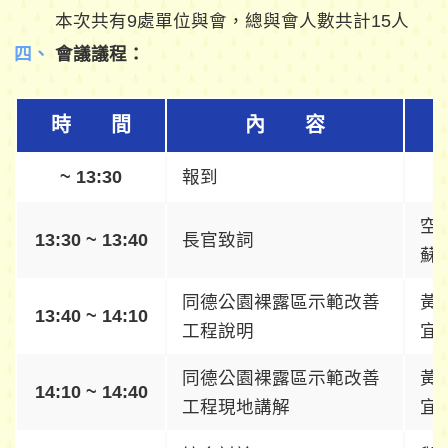
本次共有9處單位與會，總與會人數共計15人
會議議程：
時 間
內 容
~ 13:30
報到
空
13:30 ~ 13:40
長官致詞
蘇
同德公園裸露區示範改善
黃
13:40 ~ 14:10
工程說明
宜
同德公園裸露區示範改善
黃
14:10 ~ 14:40
工程現地講解
宜