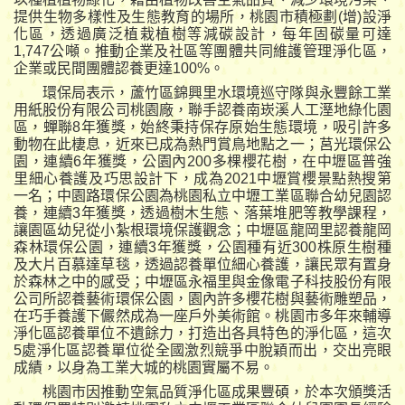
提供生物多樣性及生態教育的場所，桃園市積極劃(增)設淨
化區，透過廣泛植栽植樹等減碳設計，每年固碳量可達
1,747公噸。推動企業及社區等團體共同維護管理淨化區，
企業或民間團體認養更達100%。
環保局表示，蘆竹區錦興里水環境巡守隊與永豐餘工業
用紙股份有限公司桃園廠，聯手認養南崁溪人工溼地綠化園
區，蟬聯8年獲獎，始終秉持保存原始生態環境，吸引許多
動物在此棲息，近來已成為熱門賞鳥地點之一；莒光環保公
園，連續6年獲獎，公園內200多棵櫻花樹，在中壢區普強
里細心養護及巧思設計下，成為2021中壢賞櫻景點熱搜第
一名；中園路環保公園為桃園私立中壢工業區聯合幼兒園認
養，連續3年獲獎，透過樹木生態、落葉堆肥等教學課程，
讓園區幼兒從小紮根環境保護觀念；中壢區龍岡里認養龍岡
森林環保公園，連續3年獲獎，公園種有近300株原生樹種
及大片百慕達草毯，透過認養單位細心養護，讓民眾有置身
於森林之中的感受；中壢區永福里與金像電子科技股份有限
公司所認養藝術環保公園，園內許多櫻花樹與藝術雕塑品，
在巧手養護下儼然成為一座戶外美術館。桃園市多年來輔導
淨化區認養單位不遺餘力，打造出各具特色的淨化區，這次
5處淨化區認養單位從全國激烈競爭中脫穎而出，交出亮眼
成績，以身為工業大城的桃園實屬不易。
桃園市因推動空氣品質淨化區成果豐碩，於本次頒獎活