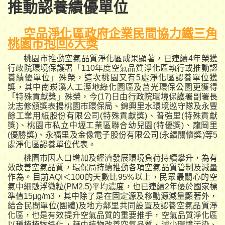
推動認養績優單位
空品淨化區政府企業民間協力鐵三角
桃園市抱回6大獎
桃園市推動空氣品質淨化區成果顯著，已連續
4年榮獲
行政院環境保護署「110年度空氣品質淨化區執行或推動認
養績優單位」殊榮，這次桃園又有5處淨化區認養單位獲
獎，其中南崁溪人工溼地綠化園區及莒光環保公園更獲得
「特殊貢獻獎」殊榮，今(17)日由行政院環境保護署副署長
沈志修頒獎表揚桃園市環保局、錦興里水環境巡守隊及永豐
餘工業用紙股份有限公司(特殊貢獻獎)、普強里(特殊貢獻
獎)、桃園市私立中壢工業區聯合幼兒園(特優獎)、龍岡里
(優勝獎)、永福里及金像電子股份有限公司(永續關懷獎)等5
處淨化區認養單位代表。
桃園市因人口增加及經濟發展環境負荷持續攀升，為有
效改善空氣品質，環保局持續推動各項空氣品質管制及減量
作為。目前AQI＜100的天數比95%以上，民眾最關心的空
氣中細懸浮微粒(PM2.5)平均濃度，也已連續2年優於國家標
準值15μg/m3，其中除了是在固定源及移動源減量顯著外，
結合民間單位(團體)及地方鄰里共同設置及認養空氣品質淨
化區，也是有效提升空氣品質的重要推手，空氣品質淨化區
以種植植物綠化，藉由植物改善空氣品質、減少環境污染、