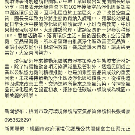
動環保署特別邀請桃園私立中壢工業區聯合幼兒園園長經驗
分享，園長表示因緣際會下於102年接觸空品淨化區並認養
中園路環保公園，因淨化區位於工業區旁，為了改善空氣品
質，園長長年致力於將生態教育納入課程中，讓學校幼兒能
從日常生活中接觸淨化區的維護管理，小班食農教育、中班
果樹現況與發現、大班維護管理，邀請家長們一起參與種樹
DIY、愛樹活動等，落實環保生活。最後園長表示空污是危
機，空品是轉機，所以希望藉由推廣淨化區改善空氣品質，
並讓小朋友從小扎根環保教育，養成愛護大自然，讓周邊更
美好，大家齊同努力。
環保局近年來推動永續城市淨零策略及生態城市造林計
畫，除了持續推動各項污染源減量及管制外，透過民間或企
業以公私協力機制積極推動，也是加乘空氣品質成效的重要
因素，未來將持續新設淨化區及淨化區種植樹木，從植樹造
林固碳來改善工業、交通運輸所帶來之空氣污染，發揮空氣
品質淨化區的之設置初衷，讓綠色低碳城市樣貌成為桃園市
最美麗的風景。
新聞發布：桃園市政府環境保護局空氣品質保護科長張書豪
0953626297
新聞聯繫：桃園市政府環境保護局公共關係室主任蔡元正