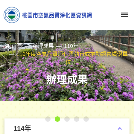
首頁
辦理成果
110年
110年度空氣品質淨化區執行或推動認養績優單
位
辦理成果
114年