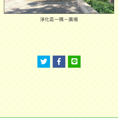
淨化區一隅－廣場