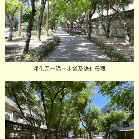
淨化區一隅－步道及綠化景觀