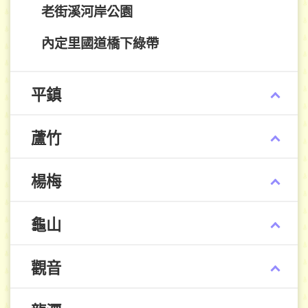
老街溪河岸公園
內定里國道橋下綠帶
平鎮
蘆竹
楊梅
龜山
觀音