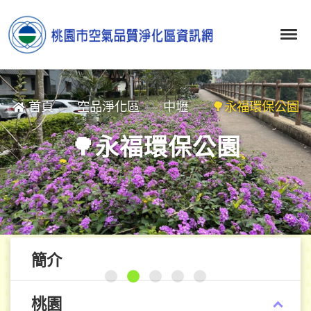
首頁
空品淨化區
中壢
🌳永福環保公園
🌳永福環保公園
簡介
桃園