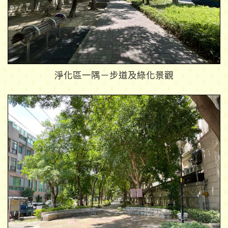
淨化區一隅－步道及綠化景觀