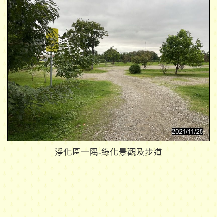
淨化區一隅-綠化景觀及步道