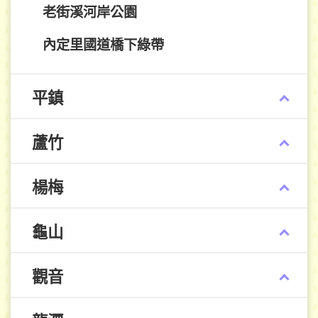
老街溪河岸公園
內定里國道橋下綠帶
平鎮
蘆竹
楊梅
龜山
觀音