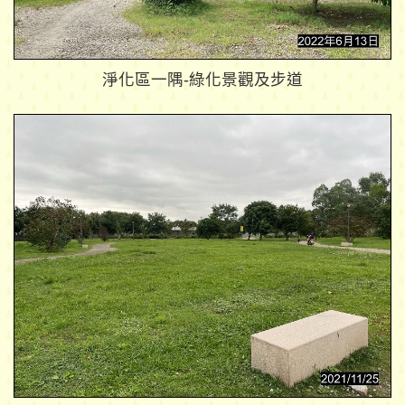
淨化區一隅-綠化景觀及步道