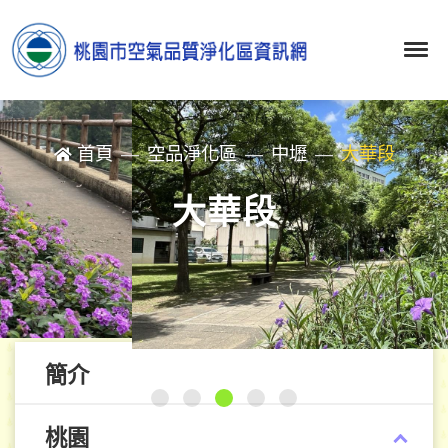
首頁
空品淨化區
中壢
大華段
大華段
簡介
桃園