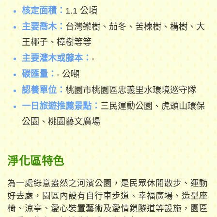
核定面積：
1.1
公頃
主要喬木：
台灣欒樹、茄冬、苦楝樹、構樹、大
王椰子、樟樹等等
主要灌木或藤本：
-
碳匯量：
- 公噸
認養單位：
桃園市桃園區忠義里水環境巡守隊
一日旅遊推薦景點：
三民運動公園、虎頭山環保
公園、桃園藝文廣場
淨化區特色
為一處綠意盎然之河濱公園，是民眾休閒散步、運動
好去處，園區內設有自行車步道、幸福廣場、造型座
椅、涼亭、愛心裝置藝術及愛情鎖隧道等設施，園區