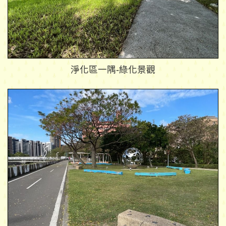
淨化區一隅-綠化景觀