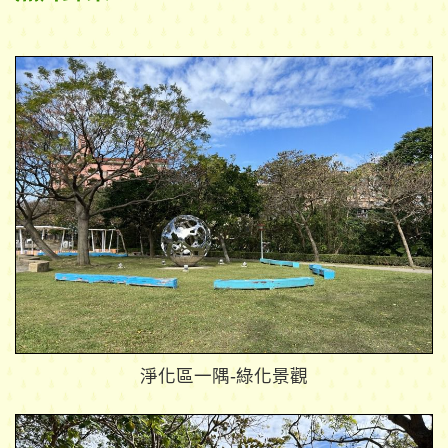
淨化區一隅-綠化景觀