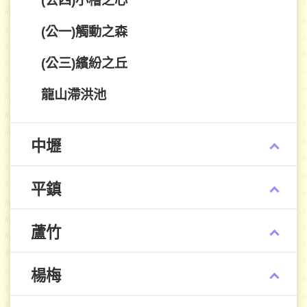
(公四)小檜之心
(公一)觸動之森
(公三)繽紛之丘
龍山滯洪池
中壢
平鎮
蘆竹
楊梅