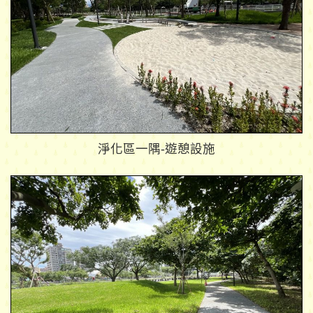
淨化區一隅-遊憩設施