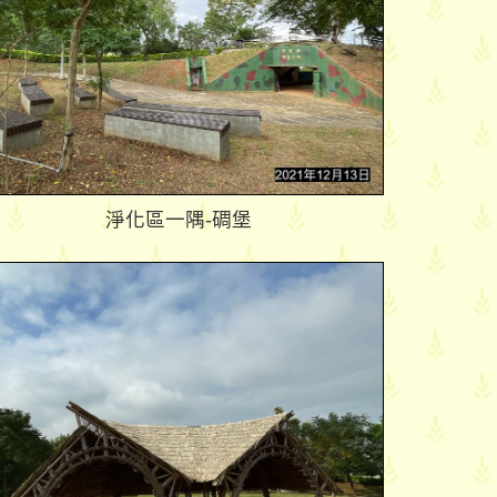
淨化區一隅-碉堡