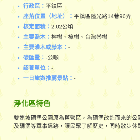
行政區：
平鎮區
座落位置（地址）：
平鎮區陸光路14巷96弄
核定面積：
2.02公頃
主要喬木：
榕樹、樟樹、台灣欒樹
主要灌木或藤本：
-
碳匯量：
-公噸
認養單位：
-
一日旅遊推薦景點：
-
淨化區特色
雙連坡碉堡公園原為舊營區，為碉堡改造而來的公
及碉堡等軍事遺跡，讓民眾了解歷史，同時散步休