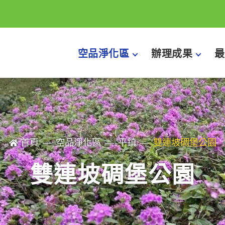
空品淨化區
辦理成果
最
首頁
空品淨化區
平鎮
雙連坡碉堡公園
雙連坡碉堡公園