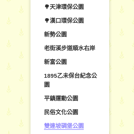
🌳天津環保公園
🌳漢口環保公園
新勢公園
老街溪步道順水右岸
新富公園
1895乙未保台紀念公
園
平鎮運動公園
民俗文化公園
雙連坡碉堡公園