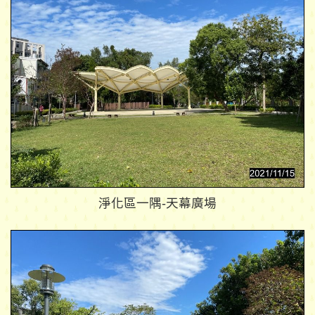
淨化區一隅-天幕廣場