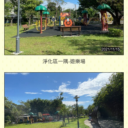
淨化區一隅-遊樂場