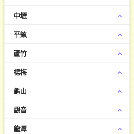
中壢
平鎮
蘆竹
楊梅
龜山
觀音
龍潭