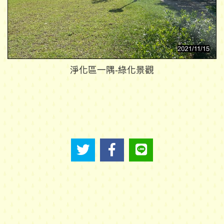
淨化區一隅-綠化景觀