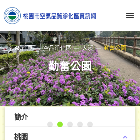
首頁
空品淨化區
大溪
勤奮公園
勤奮公園
簡介
桃園