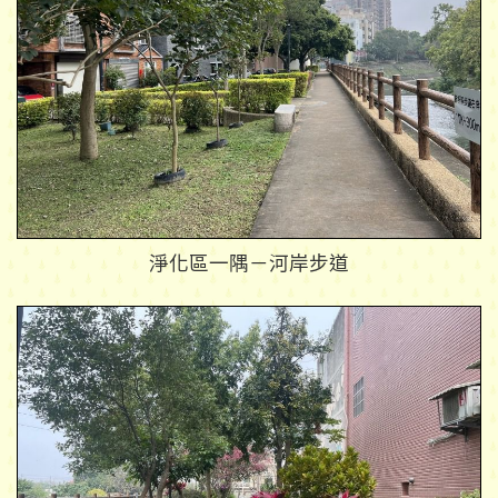
淨化區一隅－河岸步道