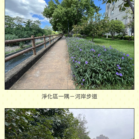
淨化區一隅－河岸步道