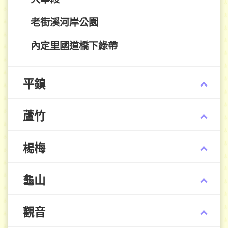
老街溪河岸公園
內定里國道橋下綠帶
平鎮
蘆竹
楊梅
龜山
觀音