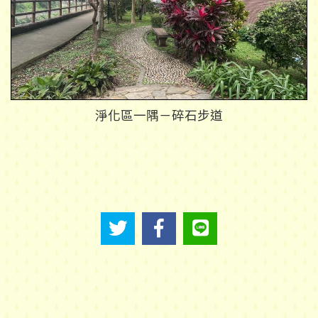
淨化區一隅－碎石步道