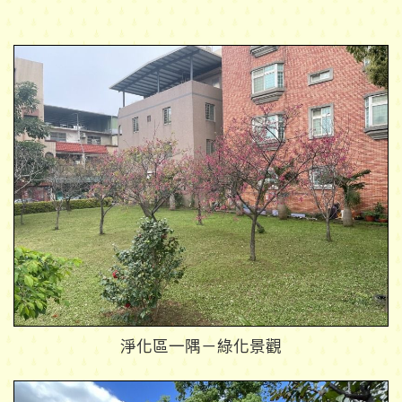
淨化區一隅－綠化景觀