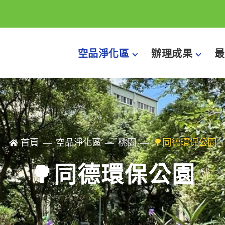
空品淨化區
辦理成果
最
首頁
空品淨化區
桃園
🌳同德環保公園
🌳同德環保公園