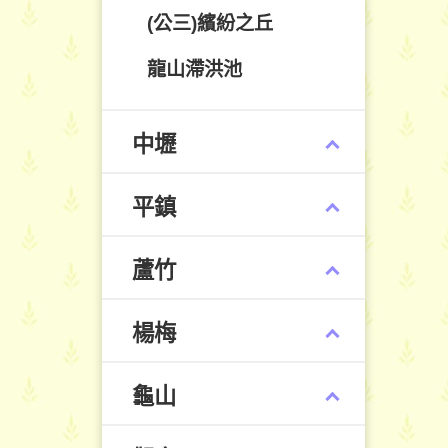
(公三)繽紛之丘
龍山滯洪池
中壢
平鎮
蘆竹
楊梅
龜山