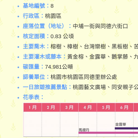
基地編號：
8
行政區：
桃園區
座落位置（地址）：
中埔一街與同德六街口
核定面積：
0.83 公頃
主要喬木：
榕樹、樟樹、台灣欒樹、黑板樹、
主要灌木或藤本：
黃金榕、金露華、鵝掌藤、
碳匯量：
74.981公噸
認養單位：
桃園市桃園區同德里辦公處
一日旅遊推薦景點：
桃園藝文廣場、同安親子
花季表：