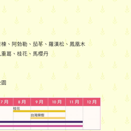
苦楝、阿勃勒、茄苳、羅漢松、鳳凰木
九重葛、桂花、馬櫻丹
公園