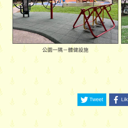
公園一隅－體健設施
Tweet
Li