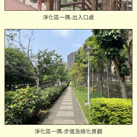
淨化區一隅-出入口處
淨化區一隅-步道及綠化景觀