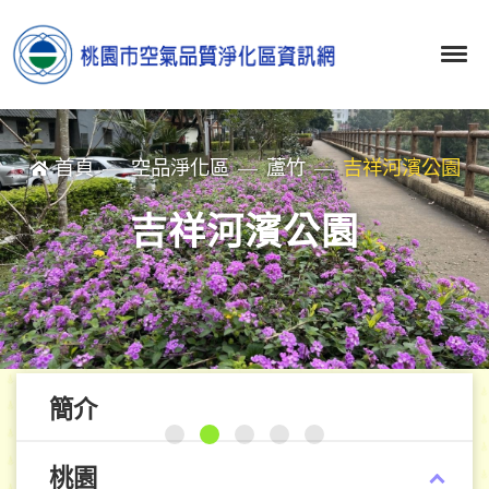
首頁
空品淨化區
蘆竹
吉祥河濱公園
吉祥河濱公園
簡介
桃園