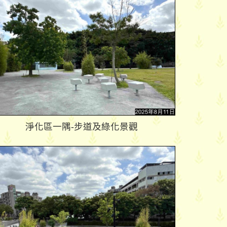
淨化區一隅-步道及綠化景觀