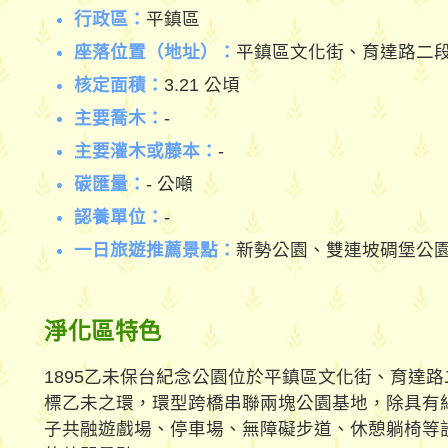
行政區：
平鎮區
座落位置（地址）：
平鎮區文化街、育達路二
核定面積：
3.21 公頃
主要喬木：
-
主要灌木或藤本：
-
碳匯量：
- 公噸
認養單位：
-
一日旅遊推薦景點：
新勢公園、雙連坡碉堡公
淨化區特色
1895乙未保台紀念公園位於平鎮區文化街、育達
標乙未之環，環型跨橋串聯兩塊公園基地，除具有
子共融遊戲場、停車場、無障礙步道、休憩躺椅等