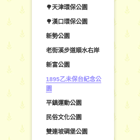
🌳天津環保公園
🌳漢口環保公園
新勢公園
老街溪步道順水右岸
新富公園
1895乙未保台紀念公
園
平鎮運動公園
民俗文化公園
雙連坡碉堡公園