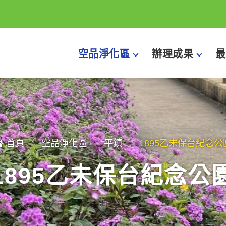
空品淨化區
辦理成果
最
首頁
空品淨化區
平鎮
1895乙未保台紀念公
1895乙未保台紀念公