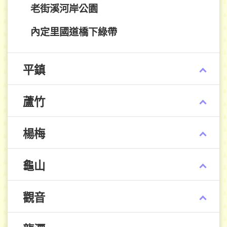
老街溪河岸公園
內定里國道橋下綠帶
平鎮
蘆竹
楊梅
龜山
觀音