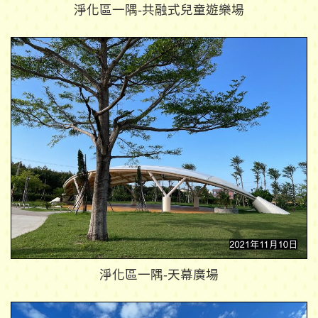
淨化區一隅-共融式兒童遊樂場
淨化區一隅-天幕廣場