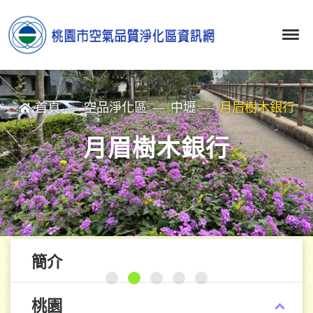
首頁
空品淨化區
中壢
月眉樹木銀行
月眉樹木銀行
簡介
桃園