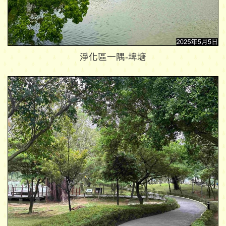
淨化區一隅-埤塘