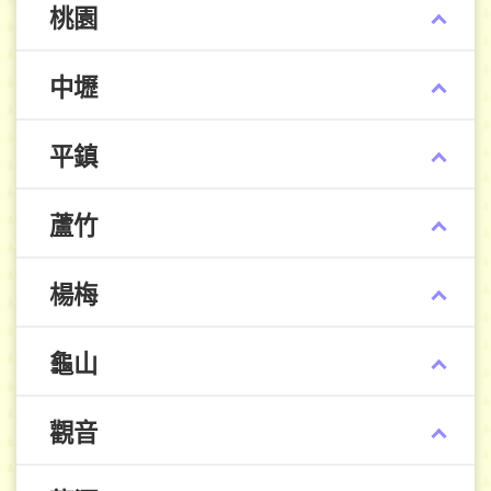
桃園
中壢
平鎮
蘆竹
楊梅
龜山
觀音