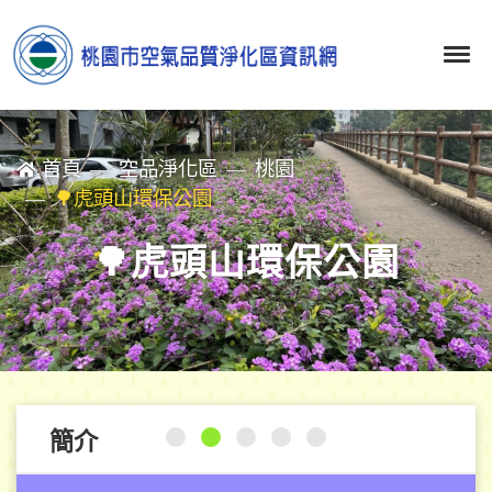
首頁
空品淨化區
桃園
🌳虎頭山環保公園
🌳虎頭山環保公園
簡介