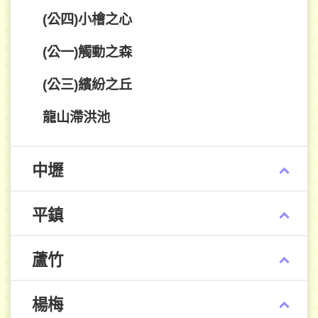
(公四)小檜之心
(公一)觸動之森
(公三)繽紛之丘
龍山滯洪池
中壢
平鎮
蘆竹
楊梅