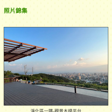
照片錦集
淨化區一隅-觀景木棧平台