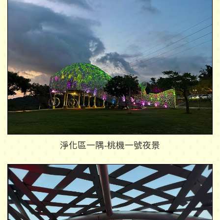
淨化區一隅-桃機一號夜景