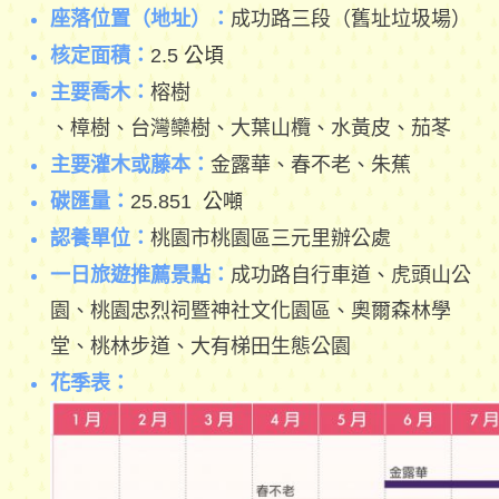
座落位置（地址）：
成功路三段（舊址垃圾場）
核定面積：
2.5
公頃
主要喬木：
榕樹
、樟樹、台灣欒樹、大葉山欖、水黃皮、茄苳
主要灌木或藤本：
金露華、春不老、朱蕉
碳匯量：
25.851
公噸
認養單位：
桃園市桃園區三元里辦公處
一日旅遊推薦景點：
成功路自行車道、虎頭山公
園、桃園忠烈祠暨神社文化園區、奧爾森林學
堂、桃林步道、大有梯田生態公園
花季表：