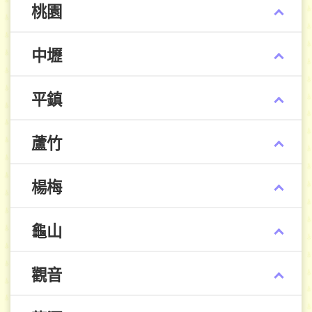
桃園
中壢
平鎮
蘆竹
楊梅
龜山
觀音