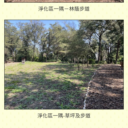
淨化區一隅－林蔭步道
淨化區一隅-草坪及步道