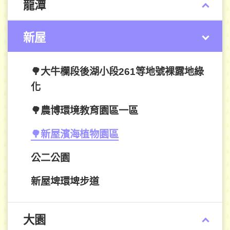
龍潭
新屋
🌳大牛欄段後湖小段261等地號裸露地綠
化
🌳農博環境教育園區一區
🌳新屋濱海植物園區
公二公園
新屋埤環埤步道
大園