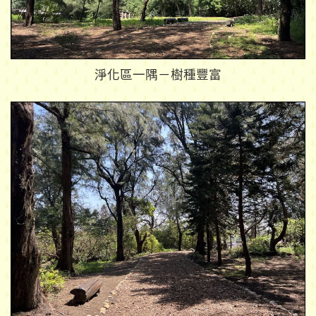
淨化區一隅－樹種豐富