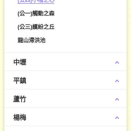
(公四)小檜之心
(公一)觸動之森
(公三)繽紛之丘
龍山滯洪池
中壢
平鎮
蘆竹
楊梅