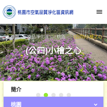
首頁
空品淨化區
桃園
(公四)小檜之心
(公四)小檜之心
簡介
桃園