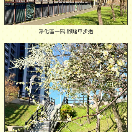
淨化區一隅-腳踏車步道