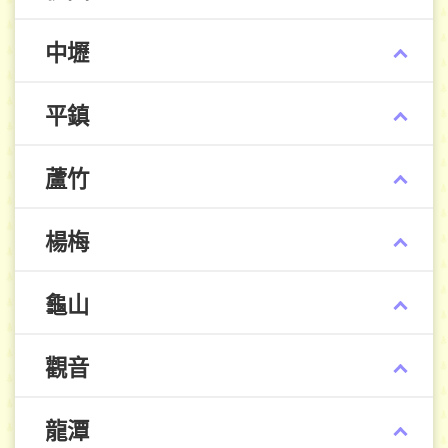
中壢
平鎮
蘆竹
楊梅
龜山
觀音
龍潭