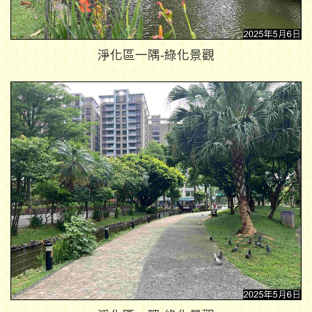
淨化區一隅-綠化景觀