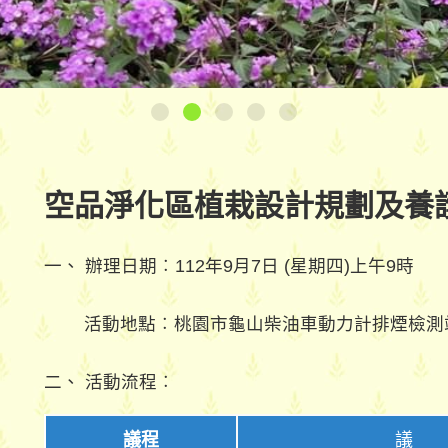
空品淨化區植栽設計規劃及養
一、 辦理日期︰112年9月7日 (星期四)上午9時
活動地點︰桃園市龜山柴油車動力計排煙檢測站
二、 活動流程︰
議程
議 