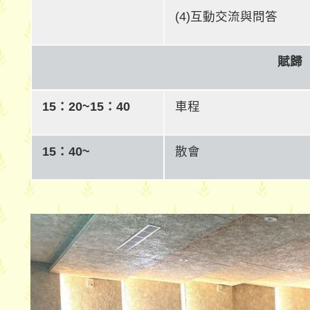
(4)互動交流與問答
賦歸
15：20~15：40
車程
15：40~
散會