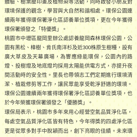
體驗、樹葉壓印畫及植物染等活動，同時啟發小朋友對
環境保護的觀念，學習與大自然和諧相處。環保公園連
續兩年獲得環保署淨化區認養單位獎項，更在今年獲得
環保署頒發之「特優獎」。
桃園市中壢區龍岡里辦公處認養龍岡森林環保公園，公
園有黑松、樟樹、肯氏南洋杉及近300株原生樹種，設有
廣大草皮及天幕廣場，為響應綠能環保，公園內的路
燈、投樹燈及地底燈均採用太陽能供電方式，亦提升夜
間活動時的安全性。里長也帶領志工們定期進行環境清
潔、植栽修剪等工作，讓民眾能享受乾淨舒適的環境。
環保公園連續兩年獲得環保署淨化區認養單位獎項，也
於今年榮獲環保署頒發之「優勝獎」。
環保局表示，桃園市多年來用心經營空氣品質淨化區，
每處空氣品質淨化區皆有特色，今年得獎的四處淨化區
更是從眾多對手中脫穎而出，創下亮眼的佳績。未來環