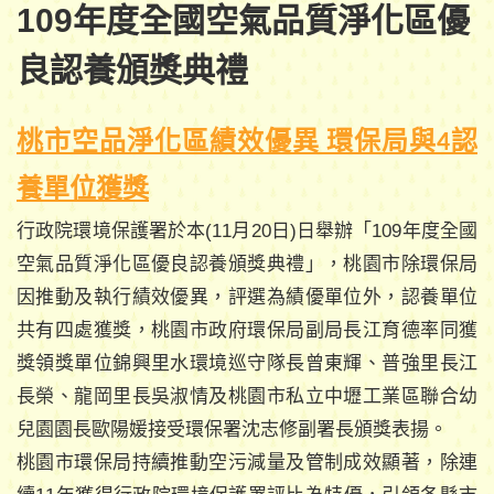
109年度全國空氣品質淨化區優
良認養頒獎典禮
桃市空品淨化區績效優異 環保局與4認
養單位獲獎
行政院環境保護署於本(11月20日)日舉辦「109年度全國
空氣品質淨化區優良認養頒獎典禮」，桃園市除環保局
因推動及執行績效優異，評選為績優單位外，認養單位
共有四處獲獎，桃園市政府環保局副局長江育德率同獲
獎領獎單位錦興里水環境巡守隊長曾東輝、普強里長江
長榮、龍岡里長吳淑情及桃園市私立中壢工業區聯合幼
兒園園長歐陽媛接受環保署沈志修副署長頒獎表揚。
桃園市環保局持續推動空污減量及管制成效顯著，除連