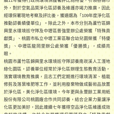
續11年獲得行政院環境保護署評比為特優，引領各縣市
外，對於空氣品質淨化區認養及維護亦竭力推廣，因此
經環保署現地考察及評比後，獲遴選為「109年度淨化區
推動認養績優單位」。除此之外，本市分別為蘆竹區錦
興里水環境巡守隊及中壢區普強里辦公處榮獲「特殊貢
獻獎」、桃園市私立中壢工業區聯合幼兒園榮獲「特優
獎」、中壢區龍岡里辦公處榮獲「優勝獎」，成績亮
眼。
桃園市蘆竹區錦興里水環境巡守隊認養南崁溪人工溼地
綠化園區，認養單位經常於淨化區辦理生態教育活動，
落實環境教育推廣，且志工們定期進行環境清潔、植栽
修剪及落葉堆肥等工作，並利用廢棄物做成藝術品放置
於淨化區，美化淨化區環境。今年更與永豐餘工業用紙
股份有限公司桃園廠合作共同認養，結合企業力量讓淨
化區更加美好，因此連續七年獲得空品淨化區維護成效