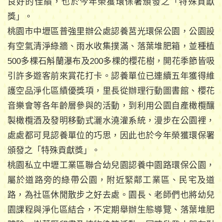
良好的佳績，也於今年榮獲環保署頒發之「特殊貢獻
獎」。
桃園市中壢區普強里辦公處認養莒光環保公園，公園設
有空氣清淨綠牆、雨水收集撲滿、落葉堆肥箱，並種植
500多棵石斛蘭瀑布及200多棵的櫻花樹，開花季節皆吸
引許多遊客前來賞花打卡。認養單位已連續五年獲得維
護空品淨化區績優獎項，里長從辦理行動圖書館、櫻花
音樂會等各年齡層參與的活動，到利用公園自產橄欖釀
製橄欖酒及發明移動式灑水澆灌系統，漫步在公園裡，
處處都可見認養單位的巧思，因此也於今年榮獲環保署
頒發之「特殊貢獻獎」。
桃園私立中壢工業區聯合幼兒園認養中園路環保公園，
屬於道路旁的綠帶公園，附近緊鄰工業區、民宅及道
路，為社區休閒散步之好去處。園長、老師們也將幼兒
園課程與淨化區結合，不定期舉辦生態導覽、落葉堆肥