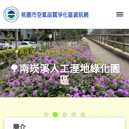
首頁
空品淨化區
蘆竹
🌳南崁溪人工溼地綠化園區
🌳南崁溪人工溼地綠化園
區
簡介