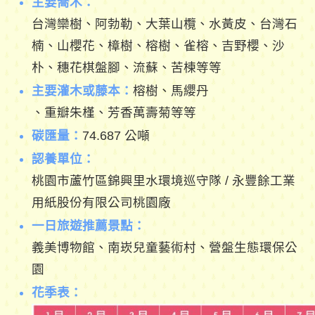
主要喬木：
台灣欒樹、阿勃勒、大葉山欖、水黃皮、台灣石
楠、山櫻花、樟樹、榕樹、雀榕、吉野櫻、沙
朴、穗花棋盤腳、流蘇、苦楝等等
主要灌木或藤本：
榕樹、馬纓丹
、重瓣朱槿、芳香萬壽菊等等
碳匯量：
74.687 公噸
認養單位：
桃園市蘆竹區錦興里水環境巡守隊 / 永豐餘工業
用紙股份有限公司桃園廠
一日旅遊推薦景點：
義美博物館、南崁兒童藝術村、營盤生態環保公
園
花季表：