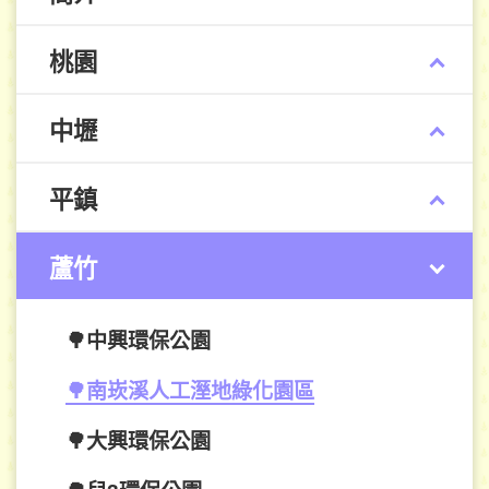
桃園
中壢
平鎮
蘆竹
🌳中興環保公園
🌳南崁溪人工溼地綠化園區
🌳大興環保公園