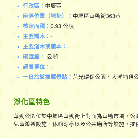
行政區：
中壢區
座落位置（地址）：
中壢區華勛街363巷
核定面積：
0.93 公頃
主要喬木：-
主要灌木或藤本：
-
碳匯量：-
公噸
認養單位：-
一日旅遊推薦景點：
莒光環保公園、大溪埔頂
淨化區特色
華勛公園位於中壢區華勛街上對面為華勛市場，公
兒童遊樂設施、休憩涼亭以及公共廁所等設施，提