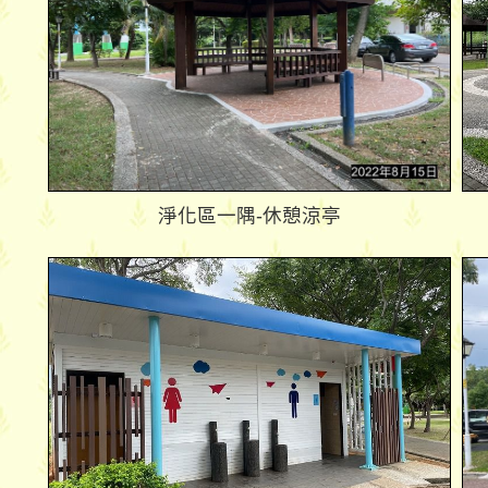
淨化區一隅-休憩涼亭