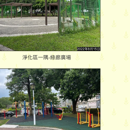
淨化區一隅-綠廊廣場