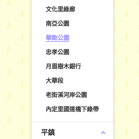
文化里綠廊
南亞公園
華勛公園
忠孝公園
月眉樹木銀行
大華段
老街溪河岸公園
內定里國道橋下綠帶
平鎮