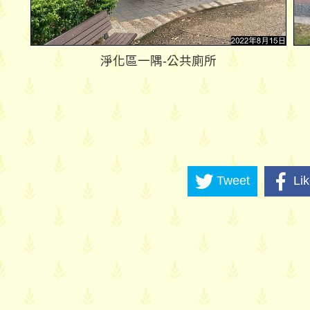
淨化區一隅-公共廁所
Tweet
Li