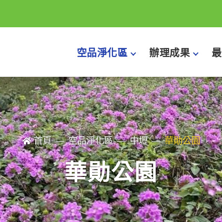
空品淨化區
辦理成果
最
首頁
空品淨化區
中壢
華勛公園
華勛公園