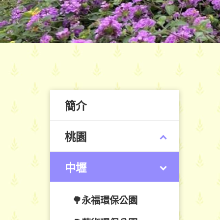
簡介
桃園
中壢
🌳永福環保公園