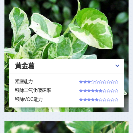
黃金葛
滯塵能力
移除二氧化碳速率
移除VOC能力