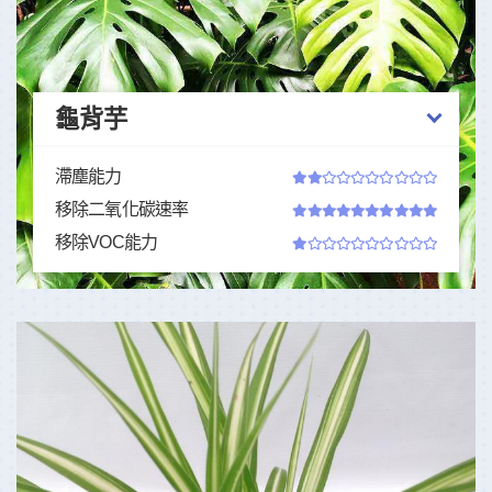
龜背芋
滯塵能力
移除二氧化碳速率
移除VOC能力