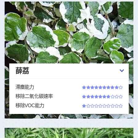
薛荔
滯塵能力
移除二氧化碳速率
移除VOC能力