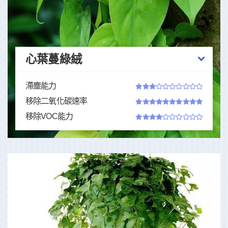
心葉蔓綠絨
滯塵能力
移除二氧化碳速率
移除VOC能力