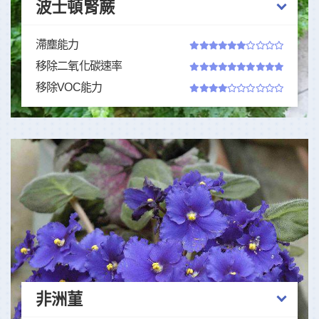
波士頓腎蕨
滯塵能力
移除二氧化碳速率
移除VOC能力
非洲菫