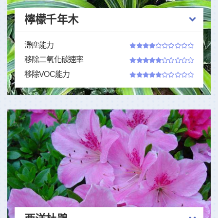
檸檬千年木
滯塵能力
移除二氧化碳速率
移除VOC能力