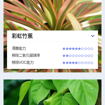
彩虹竹蕉
滯塵能力
移除二氧化碳速率
移除VOC能力