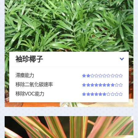
袖珍椰子
滯塵能力
移除二氧化碳速率
移除VOC能力