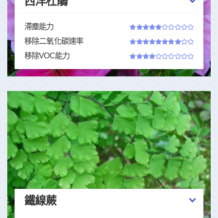
西洋杜鵑
滯塵能力
移除二氧化碳速率
移除VOC能力
鐵線蕨