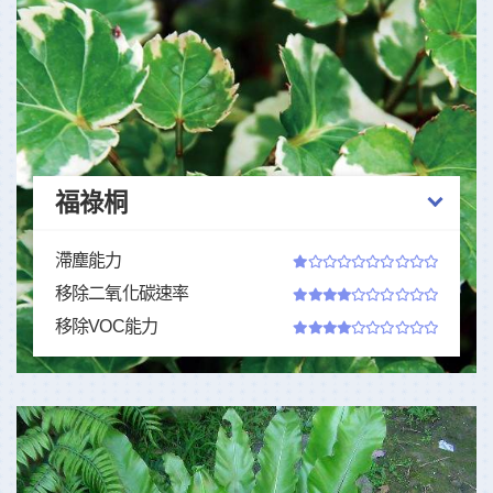
福祿桐
滯塵能力
移除二氧化碳速率
移除VOC能力