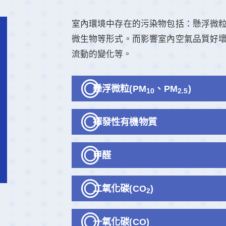
室內環境中存在的污染物包括：懸浮微
微生物等形式。而影響室內空氣品質好
流動的變化等。
懸浮微粒(PM
、PM
)
10
2.5
揮發性有機物質
甲醛
二氧化碳(CO
)
2
一氧化碳(CO)