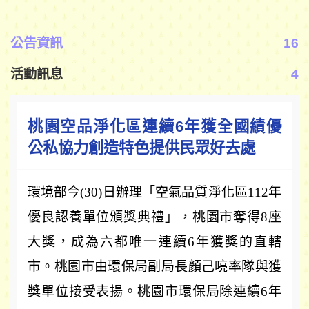
公告資訊
16
活動訊息
4
桃園空品淨化區連續6年獲全國績優
公私協力創造特色提供民眾好去處
環境部今
(30)
日辦理「空氣品質淨化區
112
年
優良認養單位頒獎典禮」，桃園市奪得
8
座
大獎，成為六都唯一連續
6
年獲獎的直轄
市。桃園市由環保局副局長顏己喨率隊與獲
獎單位接受表揚。桃園市環保局除連續
6
年