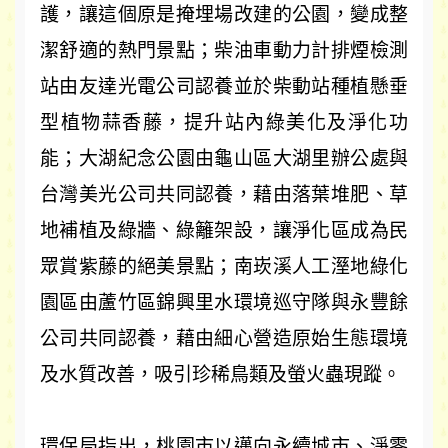
護，讓這個原是掩埋場改建的公園，變成整
潔舒適的熱門景點；柴油車動力計排煙檢測
站由友達光電公司認養並於柴動站種植懸垂
型植物蒜香藤，提升站內綠美化及淨化功
能；大湖紀念公園由龜山區大湖里辦公處與
台灣美光公司共同認養，藉由落葉堆肥、草
地補植及綠牆、綠籬架設，讓淨化區成為民
眾賞紫藤的絕美景點；南崁溪人工溼地綠化
園區由蘆竹區錦興里水環境巡守隊與永豐餘
公司共同認養，藉由細心營造原始生態環境
及水質改善，吸引珍稀鳥類及螢火蟲現蹤。
環保局指出，桃園市以邁向永續城市、淨零