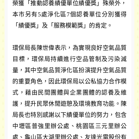
榮獲「推動認養績優單位績優獎」殊榮外，
本市另有
5
處淨化區
7
個認養單位分別獲得
「
績優獎
」
及
「
服務模範獎
」
的肯定。
環保局長陳世偉表示，為實現良好空氣品質
目標，環保局持續進行空品管制及污染減
量，其中空氣品質淨化區扮演提升空氣品質
的重要角色，因此環保局以公私協力合作模
式，藉由民間團體與企業團體的認養及維
護，提升民眾休閒遊憩及環境教育功能。陳
局長也特別感謝以下績優單位的努力，包含
中壢區普強里辦公處、桃園區三元里辦公
處、龜山區大湖里辦公處、友達光電股份有