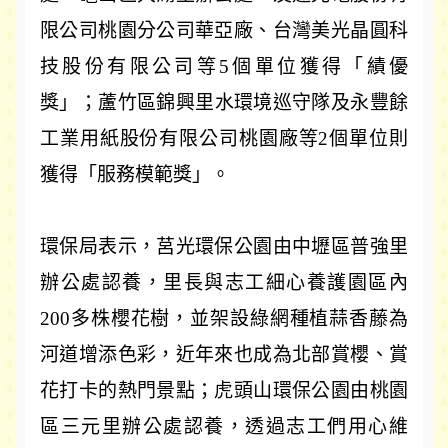
限公司桃園分公司華亞廠、台灣美光晶圓科
技股份有限公司等
5
個單位獲得
「
績優
獎
」；
蘆竹區錦興里水環境巡守隊及永豐餘
工業用紙股份有限公司桃園廠等
2
個單位則
獲得
「
服務模範獎
」
。
環保局表示，莒光環保公園由中壢區普強里
辦公處認養，里長與志工細心養護園區內
200
多株櫻花樹，並架設綠網種植蒜香藤為
河道增添色彩，近年來也成為北部賞櫻、賞
花打卡的熱門景點；虎頭山環保公園由桃園
區三元里辦公處認養，透過志工們用心維