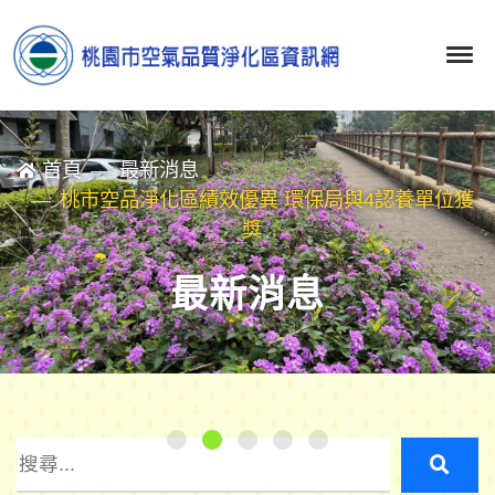
首頁
最新消息
桃市空品淨化區績效優異 環保局與4認養單位獲
獎
最新消息