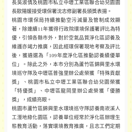
長吳淑情及桃園市私立中壢工業區聯合幼兒園園
長歐陽媛接受環保署沈志修副署長頒獎表揚。
桃園市環保局持續推動空污減量及管制成效顯
著，除連續11年獲得行政院環境保護署評比為特
優，引領各縣市外，對於空氣品質淨化區認養及
維護亦竭力推廣，因此經環保署現地考察及評比
後，獲遴選為「109年度淨化區推動認養績優單
位」。除此之外，本市分別為蘆竹區錦興里水環
境巡守隊及中壢區普強里辦公處榮獲「特殊貢獻
獎」、桃園市私立中壢工業區聯合幼兒園榮獲
「特優獎」、中壢區龍岡里辦公處榮獲「優勝
獎」，成績亮眼。
桃園市蘆竹區錦興里水環境巡守隊認養南崁溪人
工溼地綠化園區，認養單位經常於淨化區辦理生
態教育活動，落實環境教育推廣，且志工們定期