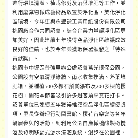
進行環境清潔、植栽修剪及落葉堆肥等工作，並
利用廢棄物做成藝術品放置於淨化區，美化淨化
區環境。今年更與永豐餘工業用紙股份有限公司
桃園廠合作共同認養，結合企業力量讓淨化區更
加美好，因此連續七年獲得空品淨化區維護成效
良好的佳績，也於今年榮獲環保署頒發之「特殊
貢獻獎」。
桃園市中壢區普強里辦公處認養莒光環保公園，
公園設有空氣清淨綠牆、雨水收集撲滿、落葉堆
肥箱，並種植500多棵石斛蘭瀑布及200多棵的櫻
花樹，開花季節皆吸引許多遊客前來賞花打卡。
認養單位已連續五年獲得維護空品淨化區績優獎
項，里長從辦理行動圖書館、櫻花音樂會等各年
齡層參與的活動，到利用公園自產橄欖釀製橄欖
酒及發明移動式灑水澆灌系統，漫步在公園裡，