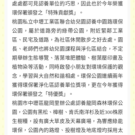
處處都可見認養單位的巧思，因此也於今年榮獲
環保署頒發之「特殊貢獻獎」。
桃園私立中壢工業區聯合幼兒園認養中園路環保
公園，屬於道路旁的綠帶公園，附近緊鄰工業
區、民宅及道路，為社區休閒散步之好去處。園
長、老師們也將幼兒園課程與淨化區結合，不定
期舉辦生態導覽、落葉堆肥體驗、樹葉壓印畫及
植物染等活動，同時啟發小朋友對環境保護的觀
念，學習與大自然和諧相處。環保公園連續兩年
獲得環保署淨化區認養單位獎項，更在今年獲得
環保署頒發之「特優獎」。
桃園市中壢區龍岡里辦公處認養龍岡森林環保公
園，公園有黑松、樟樹、肯氏南洋杉及近300株原
生樹種，設有廣大草皮及天幕廣場，為響應綠能
環保，公園內的路燈、投樹燈及地底燈均採用太