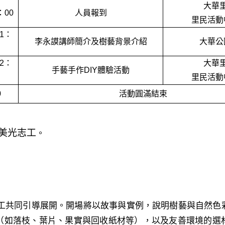
大華
：00
人員報到
里民活動
11：
李永謨講師簡介及樹藝背景介紹
大華公
12：
大華
手藝手作DIY體驗活動
里民活動
0
活動圓滿結束
美光志工
。
工共同引導展開。開場將以故事與實例，說明樹藝與自然色
（如落枝、葉片、果實與回收紙材等），以及友善環境的選